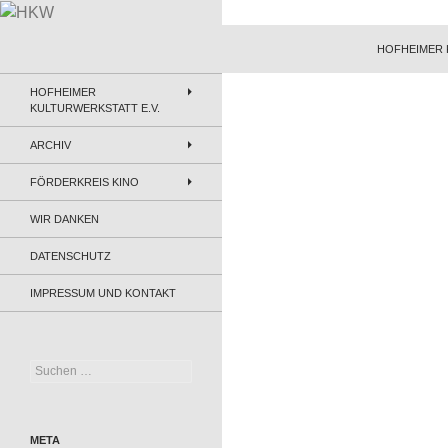
Zum
Inhalt
Suchen
HKW
HOFHEIMER 
springen
HOFHEIMER
KULTURWERKSTATT E.V.
ARCHIV
FÖRDERKREIS KINO
WIR DANKEN
DATENSCHUTZ
IMPRESSUM UND KONTAKT
Suchen
nach:
META