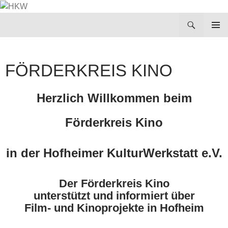
Zum
Inhalt
Suchen
HKW
springen
PRIMÄR
MENÜ
FÖRDERKREIS KINO
Herzlich Willkommen beim
Förderkreis Kino
in der Hofheimer KulturWerkstatt e.V.
Der Förderkreis Kino
unterstützt und informiert über
Film- und Kinoprojekte in Hofheim