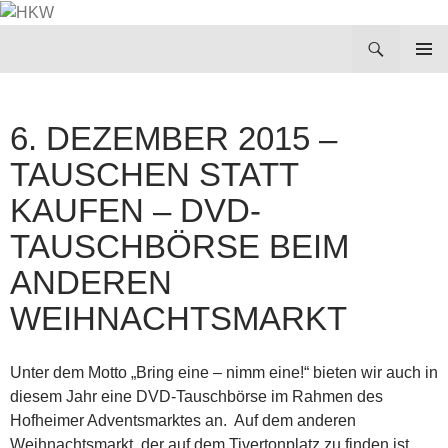
Zum
Inhalt
Suchen
HKW
springen
PRIMÄR
MENÜ
6. DEZEMBER 2015 –
TAUSCHEN STATT
KAUFEN – DVD-
TAUSCHBÖRSE BEIM
ANDEREN
WEIHNACHTSMARKT
Unter dem Motto „Bring eine – nimm eine!“ bieten wir auch in
diesem Jahr eine DVD-Tauschbörse im Rahmen des
Hofheimer Adventsmarktes an. Auf dem anderen
Weihnachtsmarkt, der auf dem Tivertonplatz zu finden ist,