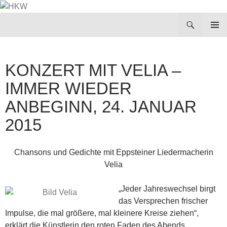
Zum
Inhalt
Suchen
HKW
springen
PRIMÄR
MENÜ
KONZERT MIT VELIA –
IMMER WIEDER
ANBEGINN, 24. JANUAR
2015
Chansons und Gedichte mit Eppsteiner Liedermacherin
Velia
„Jeder Jahreswechsel birgt
das Versprechen frischer
Impulse, die mal größere, mal kleinere Kreise ziehen“,
erklärt die Künstlerin den roten Faden des Abends.