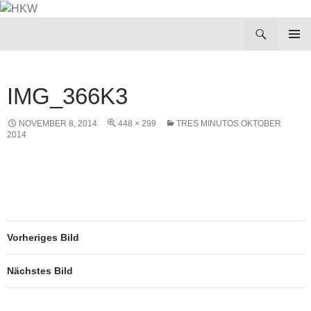
Zum
Inhalt
Suchen
HKW
springen
PRIMÄR
MENÜ
IMG_366K3
NOVEMBER 8, 2014
448 × 299
TRES MINUTOS OKTOBER
2014
Vorheriges Bild
Nächstes Bild