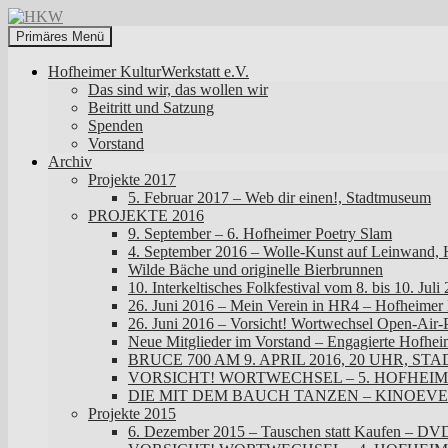
Zum
Inhalt
Suchen
Primäres Menü
springen
HKW
Hofheimer KulturWerkstatt e.V.
Das sind wir, das wollen wir
Beitritt und Satzung
Spenden
Vorstand
Archiv
Projekte 2017
5. Februar 2017 – Web dir einen!, Stadtmuseum
PROJEKTE 2016
9. September – 6. Hofheimer Poetry Slam
4. September 2016 – Wolle-Kunst auf Leinwand, 
Wilde Bäche und originelle Bierbrunnen
10. Interkeltisches Folkfestival vom 8. bis 10. Juli
26. Juni 2016 – Mein Verein in HR4 – Hofheimer 
26. Juni 2016 – Vorsicht! Wortwechsel Open-Air
Neue Mitglieder im Vorstand – Engagierte Hofheim
BRUCE 700 AM 9. APRIL 2016, 20 UHR
VORSICHT! WORTWECHSEL – 5. HOFHEIME
DIE MIT DEM BAUCH TANZEN – KINOEVE
Projekte 2015
6. Dezember 2015 – Tauschen statt Kaufen – DV