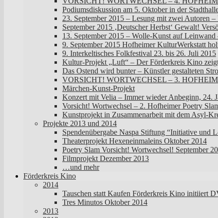
VORSICHT! WORTWECHSEL – 4. HOFHEIM
Podiumsdiskussion am 5. Oktober in der Stadthall
23. September 2015 – Lesung mit zwei Autoren –
September 2015 ‚Deutscher Herbst‘ Gewalt! Vers
13. September 2015 – Wolle-Kunst auf Leinwand –
9. September 2015 Hofheimer KulturWerkstatt ho
9. Interkeltisches Folkfestival 23. bis 26. Juli 2015
Kultur-Projekt „Luft“ – Der Förderkreis Kino zeigte
Das Ostend wird bunter – Künstler gestalteten Str
VORSICHT! WORTWECHSEL – 3. HOFHEIMER
Märchen-Kunst-Projekt
Konzert mit Velia – Immer wieder Anbeginn, 24. 
Vorsicht! Wortwechsel – 2. Hofheimer Poetry Slam
Kunstprojekt in Zusammenarbeit mit dem Asyl-Kr
Projekte 2013 und 2014
Spendenübergabe Naspa Stiftung “Initiative und L
Theaterprojekt Hexeneinmaleins Oktober 2014
Poetry Slam Vorsicht! Wortwechsel! September 2
Filmprojekt Dezember 2013
…und mehr
Förderkreis Kino
2014
Tauschen statt Kaufen Förderkreis Kino initiier
Tres Minutos Oktober 2014
2013