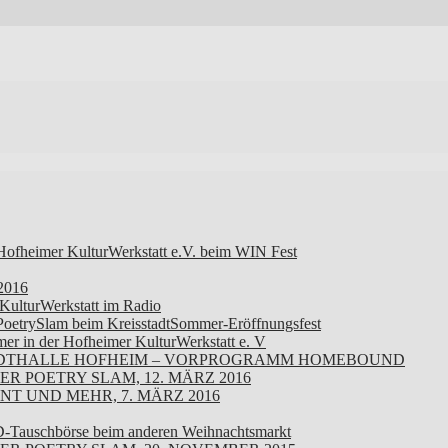
Hofheimer KulturWerkstatt e.V. beim WIN Fest
 2016
KulturWerkstatt im Radio
-PoetrySlam beim KreisstadtSommer-Eröffnungsfest
er in der Hofheimer KulturWerkstatt e. V
, STADTHALLE HOFHEIM – VORPROGRAMM HOMEBOUND
R POETRY SLAM, 12. MÄRZ 2016
NT UND MEHR, 7. MÄRZ 2016
D-Tauschbörse beim anderen Weihnachtsmarkt