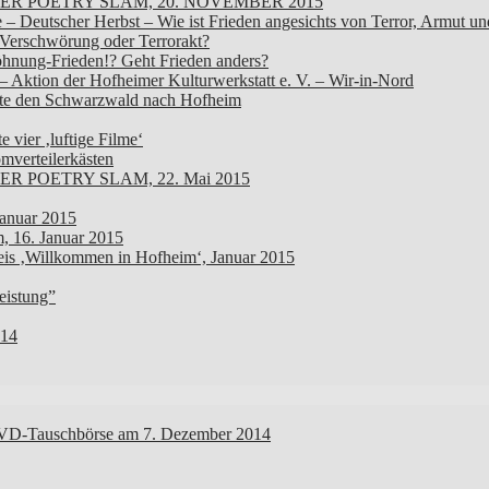
ER POETRY SLAM, 20. NOVEMBER 2015
e – Deutscher Herbst – Wie ist Frieden angesichts von Terror, Armut u
 Verschwörung oder Terrorakt?
öhnung-Frieden!? Geht Frieden anders?
 Aktion der Hofheimer Kulturwerkstatt e. V. – Wir-in-Nord
lte den Schwarzwald nach Hofheim
 vier ‚luftige Filme‘
omverteilerkästen
 POETRY SLAM, 22. Mai 2015
Januar 2015
, 16. Januar 2015
eis ‚Willkommen in Hofheim‘, Januar 2015
eistung”
014
t DVD-Tauschbörse am 7. Dezember 2014