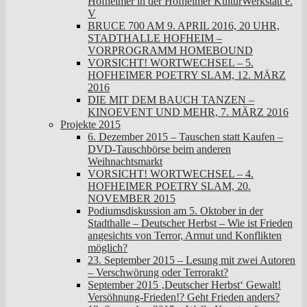
Hofheimer in der Hofheimer KulturWerkstatt e.
V
BRUCE 700 AM 9. APRIL 2016, 20 UHR,
STADTHALLE HOFHEIM –
VORPROGRAMM HOMEBOUND
VORSICHT! WORTWECHSEL – 5.
HOFHEIMER POETRY SLAM, 12. MÄRZ
2016
DIE MIT DEM BAUCH TANZEN –
KINOEVENT UND MEHR, 7. MÄRZ 2016
Projekte 2015
6. Dezember 2015 – Tauschen statt Kaufen –
DVD-Tauschbörse beim anderen
Weihnachtsmarkt
VORSICHT! WORTWECHSEL – 4.
HOFHEIMER POETRY SLAM, 20.
NOVEMBER 2015
Podiumsdiskussion am 5. Oktober in der
Stadthalle – Deutscher Herbst – Wie ist Frieden
angesichts von Terror, Armut und Konflikten
möglich?
23. September 2015 – Lesung mit zwei Autoren
– Verschwörung oder Terrorakt?
September 2015 ‚Deutscher Herbst‘ Gewalt!
Versöhnung-Frieden!? Geht Frieden anders?