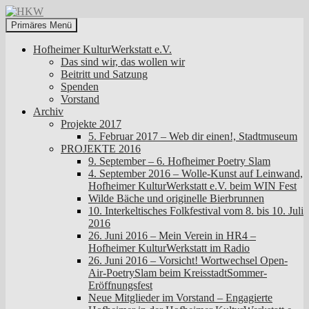
Zum
Inhalt
Suchen
Primäres Menü
springen
HKW
Hofheimer KulturWerkstatt e.V.
Das sind wir, das wollen wir
Beitritt und Satzung
Spenden
Vorstand
Archiv
Projekte 2017
5. Februar 2017 – Web dir einen!, Stadtmuseum
PROJEKTE 2016
9. September – 6. Hofheimer Poetry Slam
4. September 2016 – Wolle-Kunst auf Leinwand,
Hofheimer KulturWerkstatt e.V. beim WIN Fest
Wilde Bäche und originelle Bierbrunnen
10. Interkeltisches Folkfestival vom 8. bis 10. Juli
2016
26. Juni 2016 – Mein Verein in HR4 –
Hofheimer KulturWerkstatt im Radio
26. Juni 2016 – Vorsicht! Wortwechsel Open-
Air-PoetrySlam beim KreisstadtSommer-
Eröffnungsfest
Neue Mitglieder im Vorstand – Engagierte